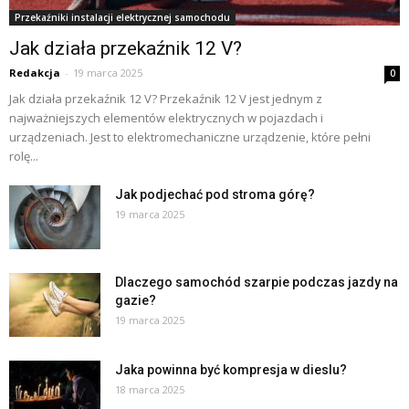
Przekaźniki instalacji elektrycznej samochodu
Jak działa przekaźnik 12 V?
Redakcja
-
19 marca 2025
0
Jak działa przekaźnik 12 V? Przekaźnik 12 V jest jednym z
najważniejszych elementów elektrycznych w pojazdach i
urządzeniach. Jest to elektromechaniczne urządzenie, które pełni
rolę...
Jak podjechać pod stroma górę?
19 marca 2025
Dlaczego samochód szarpie podczas jazdy na
gazie?
19 marca 2025
Jaka powinna być kompresja w dieslu?
18 marca 2025