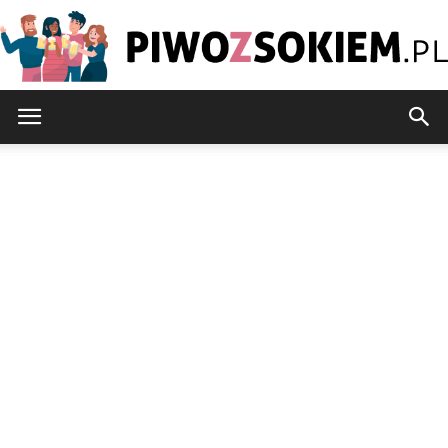
PiwoZsokiem.pl