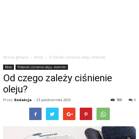
Strona główna
Moto
Próbniki ciśnienia oleju, mierniki
Moto
Próbniki ciśnienia oleju, mierniki
Od czego zależy ciśnienie
oleju?
Przez
Redakcja
-
23 października 2023
709
0