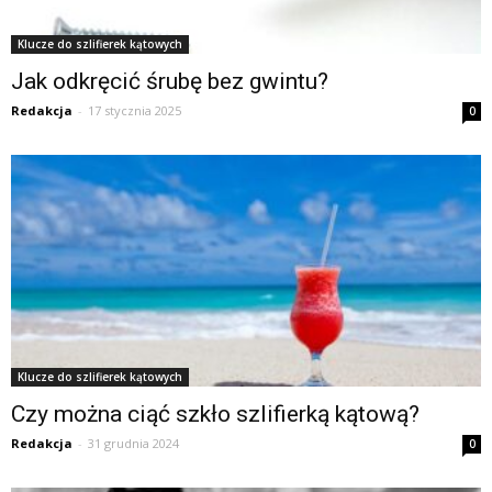
Klucze do szlifierek kątowych
Jak odkręcić śrubę bez gwintu?
Redakcja
-
17 stycznia 2025
0
Klucze do szlifierek kątowych
Czy można ciąć szkło szlifierką kątową?
Redakcja
-
31 grudnia 2024
0