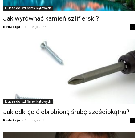
Klucze do szlifierek kątowych
Jak wyrównać kamień szlifierski?
Redakcja
-
6 lutego 2025
0
Klucze do szlifierek kątowych
Jak odkręcić obrobioną śrubę sześciokątna?
Redakcja
-
6 lutego 2025
0