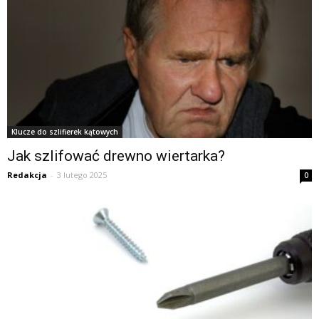
Klucze do szlifierek kątowych
Jak szlifować drewno wiertarka?
Redakcja
-
3 lutego 2025
0