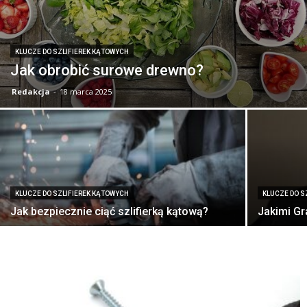
KLUCZE DO SZLIFIEREK KĄTOWYCH
Jak obrobić surowe drewno?
Redakcja
-
18 marca 2025
KLUCZE DO SZLIFIEREK KĄTOWYCH
KLUCZE DO S
Jak bezpiecznie ciąć szlifierką kątową?
Jakimi G