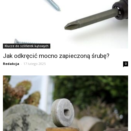
Klucze do szlifierek kątowych
Jak odkręcić mocno zapieczoną śrubę?
Redakcja
-
17 lutego 2025
0