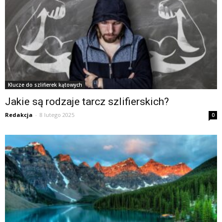
Klucze do szlifierek kątowych
Jakie są rodzaje tarcz szlifierskich?
Redakcja
-
8 lutego 2025
0