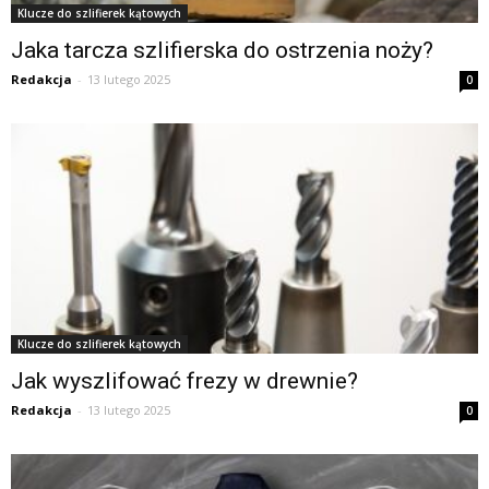
Klucze do szlifierek kątowych
Jaka tarcza szlifierska do ostrzenia noży?
Redakcja
-
13 lutego 2025
0
Klucze do szlifierek kątowych
Jak wyszlifować frezy w drewnie?
Redakcja
-
13 lutego 2025
0