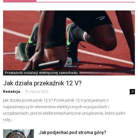
Przekaźniki instalacji elektrycznej samochodu
Jak działa przekaźnik 12 V?
Redakcja
-
19 marca 2025
0
Jak działa przekaźnik 12 V? Przekaźnik 12 V jest jednym z
najważniejszych elementów elektrycznych w pojazdach i
urządzeniach. Jest to elektromechaniczne urządzenie, które pełni
rolę...
Jak podjechać pod stroma górę?