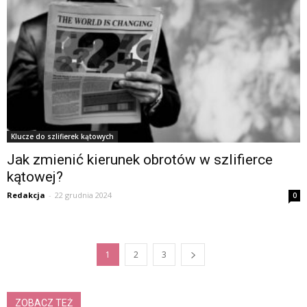
Klucze do szlifierek kątowych
Jak zmienić kierunek obrotów w szlifierce
kątowej?
Redakcja
-
22 grudnia 2024
0
1
2
3
ZOBACZ TEŻ