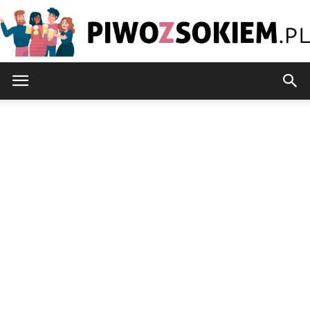
PiwoZsokiem.pl