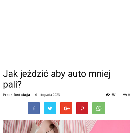
Jak jeździć aby auto mniej
pali?
Przez
Redakcja
-
6 listopada 2023
581
0