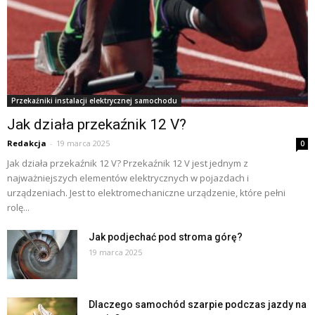
Przekaźniki instalacji elektrycznej samochodu
Jak działa przekaźnik 12 V?
Redakcja
-
19 marca 2025
0
Jak działa przekaźnik 12 V? Przekaźnik 12 V jest jednym z
najważniejszych elementów elektrycznych w pojazdach i
urządzeniach. Jest to elektromechaniczne urządzenie, które pełni
rolę...
Jak podjechać pod stroma górę?
19 marca 2025
Dlaczego samochód szarpie podczas jazdy na