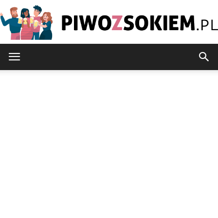
PiwoZsokiem.pl