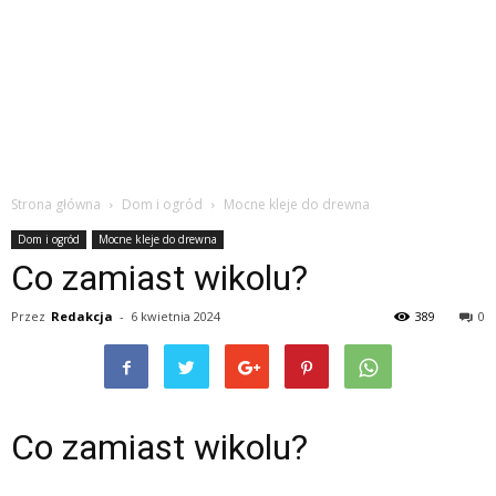
Strona główna
Dom i ogród
Mocne kleje do drewna
Dom i ogród
Mocne kleje do drewna
Co zamiast wikolu?
Przez
Redakcja
-
6 kwietnia 2024
389
0
Co zamiast wikolu?