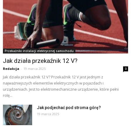
Przekaźniki instalacji elektrycznej samochodu
Jak działa przekaźnik 12 V?
Redakcja
-
19 marca 2025
0
Jak działa przekaźnik 12 V? Przekaźnik 12 V jest jednym z
najważniejszych elementów elektrycznych w pojazdach i
urządzeniach. Jest to elektromechaniczne urządzenie, które pełni
rolę...
Jak podjechać pod stroma górę?
19 marca 2025