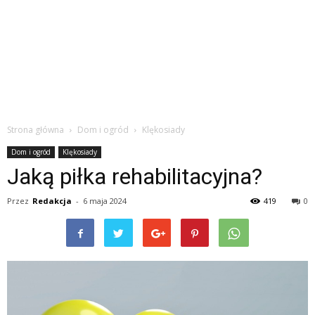
Strona główna
Dom i ogród
Klękosiady
Dom i ogród
Klękosiady
Jaką piłka rehabilitacyjna?
Przez
Redakcja
-
6 maja 2024
419
0