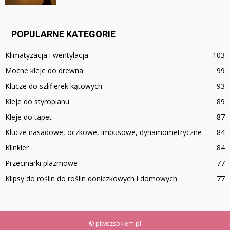
POPULARNE KATEGORIE
Klimatyzacja i wentylacja
103
Mocne kleje do drewna
99
Klucze do szlifierek kątowych
93
Kleje do styropianu
89
Kleje do tapet
87
Klucze nasadowe, oczkowe, imbusowe, dynamometryczne
84
Klinkier
84
Przecinarki plazmowe
77
Klipsy do roślin do roślin doniczkowych i domowych
77
© piwozsokiem.pl