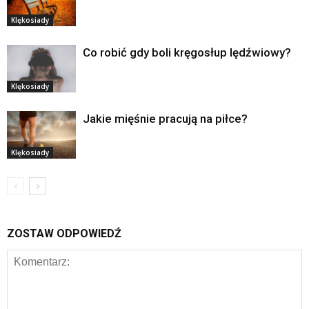
Klękosiady
Co robić gdy boli kręgosłup lędźwiowy?
Klękosiady
Jakie mięśnie pracują na piłce?
Klękosiady
ZOSTAW ODPOWIEDŹ