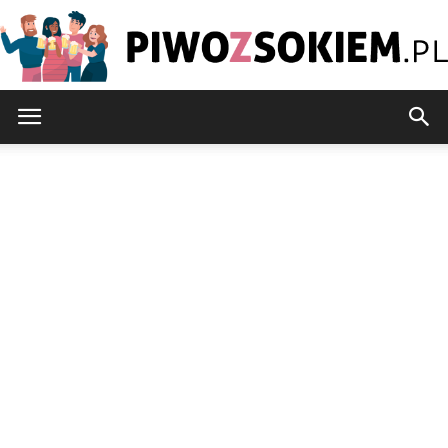
PiwoZsokiem.pl