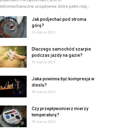
ektromechaniczne urządzenie, które pełni rolę...
Jak podjechać pod stroma
górę?
19 marca 2025
Dlaczego samochód szarpie
podczas jazdy na gazie?
19 marca 2025
Jaka powinna być kompresja w
dieslu?
18 marca 2025
Czy przepływomierz mierzy
temperaturę?
18 marca 2025