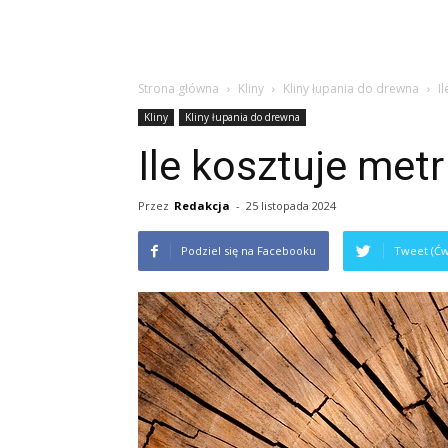
Strona główna
Kliny
Kliny łupania do drewna
I
Kliny
Kliny łupania do drewna
Ile kosztuje met
Przez
Redakcja
-
25 listopada 2024
Podziel się na Facebooku
Tweet (Ćw