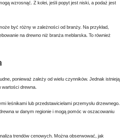
ogą wzrosnąć. Z kolei, jeśli popyt jest niski, a podaż jest
oże być różny w zależności od branży. Na przykład,
bowanie na drewno niż branża meblarska. To również
a
dne, ponieważ zależy od wielu czynników. Jednak istnieją
 wartości drewna.
nymi leśnikami lub przedstawicielami przemysłu drzewnego.
n drewna w danym regionie i mogą pomóc w oszacowaniu
 analiza trendów cenowych. Można obserwować, jak