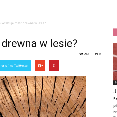
le kosztuje metr drewna w lesie?
r drewna w lesie?
267
0
ierkaj) na Twitterze
P
J
Re
Ja
je
w 