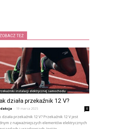
ZOBACZ TEŻ
rzekaźniki instalacji elektrycznej samochodu
ak działa przekaźnik 12 V?
dakcja
-
19 marca 2025
0
k działa przekaźnik 12 V? Przekaźnik 12 V jest
dnym z najważniejszych elementów elektrycznych
pojazdach i urządzeniach. Jest to