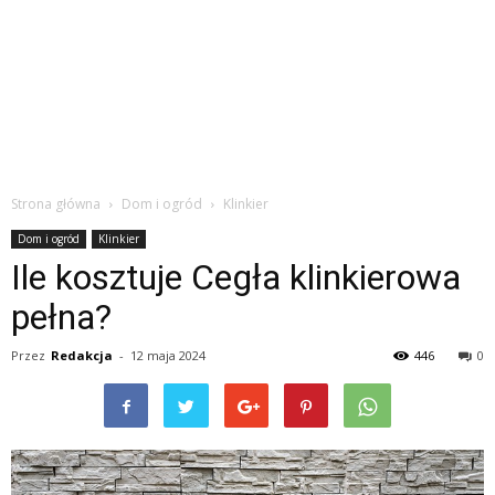
Strona główna
Dom i ogród
Klinkier
Dom i ogród
Klinkier
Ile kosztuje Cegła klinkierowa
pełna?
Przez
Redakcja
-
12 maja 2024
446
0