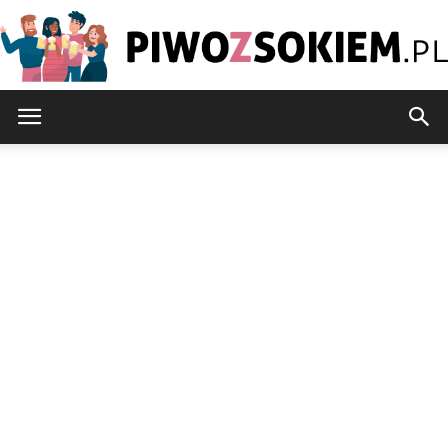
PiwoZsokiem.pl