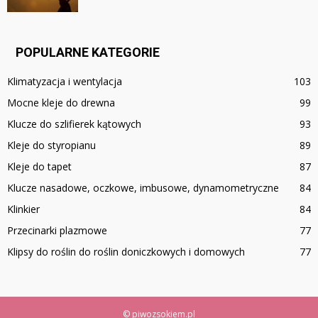
POPULARNE KATEGORIE
Klimatyzacja i wentylacja
103
Mocne kleje do drewna
99
Klucze do szlifierek kątowych
93
Kleje do styropianu
89
Kleje do tapet
87
Klucze nasadowe, oczkowe, imbusowe, dynamometryczne
84
Klinkier
84
Przecinarki plazmowe
77
Klipsy do roślin do roślin doniczkowych i domowych
77
© piwozsokiem.pl