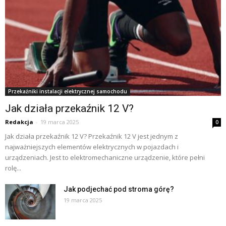
Przekaźniki instalacji elektrycznej samochodu
Jak działa przekaźnik 12 V?
Redakcja
-
19 marca 2025
0
Jak działa przekaźnik 12 V? Przekaźnik 12 V jest jednym z
najważniejszych elementów elektrycznych w pojazdach i
urządzeniach. Jest to elektromechaniczne urządzenie, które pełni
rolę...
Jak podjechać pod stroma górę?
19 marca 2025