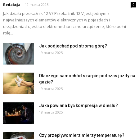
Redakcja
-
19 marca 2025
0
Jak działa przekaźnik 12 V? Przekaźnik 12 V jest jednym z
najważniejszych elementów elektrycznych w pojazdach i
urządzeniach. Jest to elektromechaniczne urządzenie, które pełni
rolę...
Jak podjechać pod stroma górę?
19 marca 2025
Dlaczego samochód szarpie podczas jazdy na
gazie?
19 marca 2025
Jaka powinna być kompresja w dieslu?
18 marca 2025
Czy przepływomierz mierzy temperaturę?