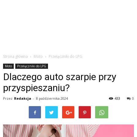
Strona główna
Moto
Przełączniki do LPG
Moto
Przełączniki do LPG
Dlaczego auto szarpie przy
przyspieszaniu?
Przez
Redakcja
-
8 października 2024
433
0