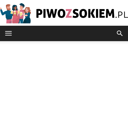
PiwoZsokiem.pl